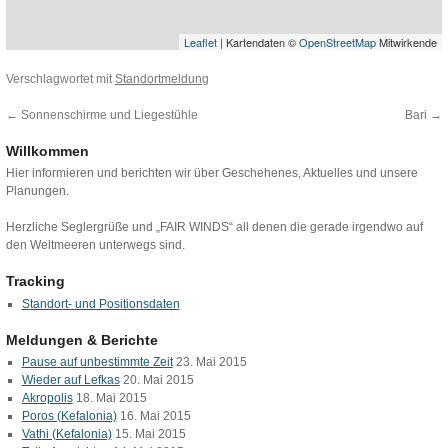
Leaflet
| Kartendaten ©
OpenStreetMap
Mitwirkende
Verschlagwortet mit
Standortmeldung
←
Sonnenschirme und Liegestühle
Bari
→
Willkommen
Hier informieren und berichten wir über Geschehenes, Aktuelles und unsere
Planungen.
Herzliche Seglergrüße und „FAIR WINDS“ all denen die gerade irgendwo auf
den Weltmeeren unterwegs sind.
Tracking
Standort- und Positionsdaten
Meldungen & Berichte
Pause auf unbestimmte Zeit
23. Mai 2015
Wieder auf Lefkas
20. Mai 2015
Akropolis
18. Mai 2015
Poros (Kefalonia)
16. Mai 2015
Vathi (Kefalonia)
15. Mai 2015