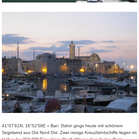
41°07’61N, 16°52’58E = Bari. Dahin gings heute mit schönem
Segelwind aus Ost Nord Ost. Zwei riesige Kreuzfahrtschiffe liegen im