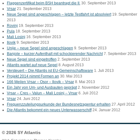
Flaggenzertifikat beim BSH beantragt die II.
30. September 2013
Vrsar
21. September 2013
Neue Segel sind angeschlagen – letzte Testfahrt ist absolviert
19. September
2013
Rovinj
19. September 2013
Pula
18. September 2013
Mali Losinj
16. September 2013
Ilovik
9. September 2013
Unije – neue Segel sind angeschlagen
9. September 2013
Banjole – kurzer Aufenthalt mit schockierender Nachricht
7. September 2013
Neue Segel sind eingetroffen
2. September 2013
Atlantis wartet auf neue Segel
8. August 2013
Versteuert – Die Atlantis ist EU-Gemeinschaftsware
1. Juli 2013
Projekt 2014 nimmt Formen an
30. Mai 2013
166 Meilen Vrsar – Osor – Ilovik – Vrsar
8. Mai 2013
Ein Jahr von Um- und Ausbauten geprägt
2. November 2012
Vrsar – Cres – Valun – Mali Losinj – Vrsar
6. Juli 2012
Vrsar
24. Juni 2012
Frequenzzuteilungsurkunde der Bundesnetzagentur erhalten
27. April 2012
Die Atlantis bekommt ein neues Unterwasserschiff
24. Januar 2012
© 2026
SY Atlantis