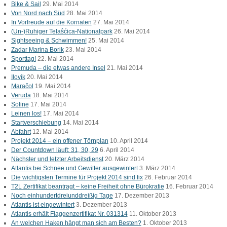
Bike & Sail
29. Mai 2014
Von Nord nach Süd
28. Mai 2014
In Vorfreude auf die Kornaten
27. Mai 2014
(Un-)Ruhiger Telaŝćica-Nationalpark
26. Mai 2014
Sightseeing & Schwimmen!
25. Mai 2014
Zadar Marina Borik
23. Mai 2014
Sporttag!
22. Mai 2014
Premuda – die etwas andere Insel
21. Mai 2014
Ilovik
20. Mai 2014
Maračol
19. Mai 2014
Veruda
18. Mai 2014
Soline
17. Mai 2014
Leinen los!
17. Mai 2014
Startverschiebung
14. Mai 2014
Abfahrt
12. Mai 2014
Projekt 2014 – ein offener Törnplan
10. April 2014
Der Countdown läuft: 31, 30, 29
6. April 2014
Nächster und letzter Arbeitsdienst
20. März 2014
Atlantis bei Schnee und Gewitter ausgewintert
3. März 2014
Die wichtigsten Termine für Projekt 2014 sind fix
26. Februar 2014
T2L Zertifikat beantragt – keine Freiheit ohne Bürokratie
16. Februar 2014
Noch einhundertdreiunddreißig Tage
17. Dezember 2013
Atlantis ist eingewintert
3. Dezember 2013
Atlantis erhält Flaggenzertifikat Nr. 031314
11. Oktober 2013
An welchen Haken hängt man sich am Besten?
1. Oktober 2013