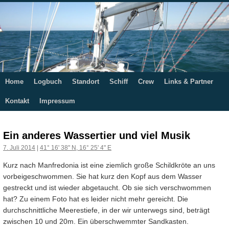
Home
Logbuch
Standort
Schiff
Crew
Links & Partner
Springe
Kontakt
Impressum
zum
Inhalt
Ein anderes Wassertier und viel Musik
7. Juli 2014
|
41° 16' 38" N, 16° 25' 4" E
Kurz nach Manfredonia ist eine ziemlich große Schildkröte an uns
vorbeigeschwommen. Sie hat kurz den Kopf aus dem Wasser
gestreckt und ist wieder abgetaucht. Ob sie sich verschwommen
hat? Zu einem Foto hat es leider nicht mehr gereicht. Die
durchschnittliche Meerestiefe, in der wir unterwegs sind, beträgt
zwischen 10 und 20m. Ein überschwemmter Sandkasten.