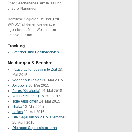
über Geschehenes, Aktuelles und
unsere Planungen.
Herzliche Seglergrüße und „FAIR
WINDS“ all denen die gerade
irgendwo auf den Weltmeeren
unterwegs sind.
Tracking
Standort- und Positionsdaten
Meldungen & Berichte
Pause auf unbestimmte Zeit
23.
Mai 2015
Wieder auf Lefkas
20. Mai 2015
Akropolis
18. Mai 2015
Poros (Kefalonia)
16. Mai 2015
Vathi (Kefalonia)
15. Mai 2015
Tolle Aussichten
14. Mai 2015
Ithaka
13. Mai 2015
Lefkas
11. Mai 2015
Die Segelsaison 2015 ist eröffnet
29. April 2015
Die neue Segelsaison kann