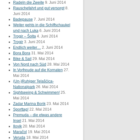
Radeln die Zweite
9. Juni 2014
Rauschefahrt und gut versorgt
8.
Juni 2014
Badepause
7. Juni 2014
Weiter gehts in die Schiffschaukel
und nach Luka
6. Juni 2014
Trogir – Šolta
4. Juni 2014
Trogir
3. Juni 2014
Endlich weiter…
2. Juni 2014
Bora Bora
31. Mai 2014
Bike & Sail
29. Mai 2014
Von Nord nach Süd
28. Mai 2014
In Vorfreude auf die Kornaten
27.
Mai 2014
(Un-)Ruhiger Telaŝćica-
Nationalpark
26. Mai 2014
Sightseeing & Schwimmen!
25.
Mai 2014
Zadar Marina Borik
23. Mai 2014
Sporttag!
22. Mai 2014
Premuda – die etwas andere
Insel
21. Mai 2014
Ilovik
20. Mai 2014
Maračol
19. Mai 2014
Veruda
18. Mai 2014