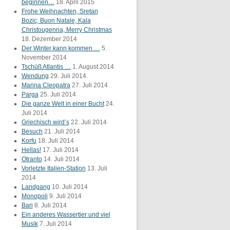
beginnen…
18. April 2015
Frohe Weihnachten, Sretan
Bozic, Buon Natale, Kala
Christougenna, Merry Christmas
18. Dezember 2014
Der Winter kann kommen …
5.
November 2014
Tschüß Atlantis …
1. August 2014
Wendung
29. Juli 2014
Marina Cleopatra
27. Juli 2014
Parga
25. Juli 2014
Die ganze Welt in einer Bucht
24.
Juli 2014
Griechisch wird’s
22. Juli 2014
Besuch
21. Juli 2014
Korfu
18. Juli 2014
Hellas!
17. Juli 2014
Otranto
14. Juli 2014
Vorletzte Italien-Station
13. Juli
2014
Landgang
10. Juli 2014
Monopoli
9. Juli 2014
Bari
8. Juli 2014
Ein anderes Wassertier und viel
Musik
7. Juli 2014