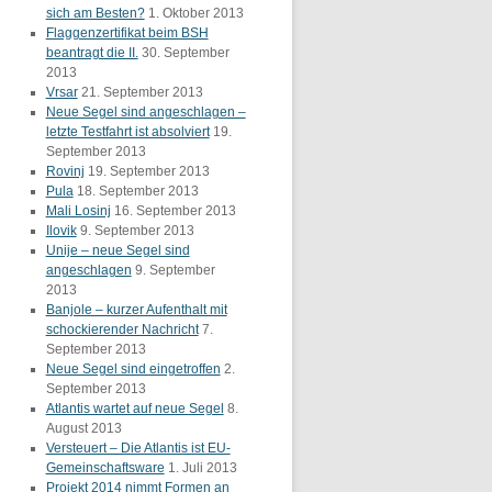
sich am Besten?
1. Oktober 2013
Flaggenzertifikat beim BSH
beantragt die II.
30. September
2013
Vrsar
21. September 2013
Neue Segel sind angeschlagen –
letzte Testfahrt ist absolviert
19.
September 2013
Rovinj
19. September 2013
Pula
18. September 2013
Mali Losinj
16. September 2013
Ilovik
9. September 2013
Unije – neue Segel sind
angeschlagen
9. September
2013
Banjole – kurzer Aufenthalt mit
schockierender Nachricht
7.
September 2013
Neue Segel sind eingetroffen
2.
September 2013
Atlantis wartet auf neue Segel
8.
August 2013
Versteuert – Die Atlantis ist EU-
Gemeinschaftsware
1. Juli 2013
Projekt 2014 nimmt Formen an