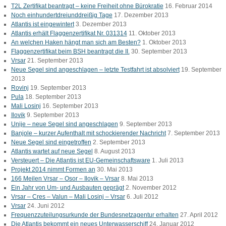
T2L Zertifikat beantragt – keine Freiheit ohne Bürokratie
16. Februar 2014
Noch einhundertdreiunddreißig Tage
17. Dezember 2013
Atlantis ist eingewintert
3. Dezember 2013
Atlantis erhält Flaggenzertifikat Nr. 031314
11. Oktober 2013
An welchen Haken hängt man sich am Besten?
1. Oktober 2013
Flaggenzertifikat beim BSH beantragt die II.
30. September 2013
Vrsar
21. September 2013
Neue Segel sind angeschlagen – letzte Testfahrt ist absolviert
19. September
2013
Rovinj
19. September 2013
Pula
18. September 2013
Mali Losinj
16. September 2013
Ilovik
9. September 2013
Unije – neue Segel sind angeschlagen
9. September 2013
Banjole – kurzer Aufenthalt mit schockierender Nachricht
7. September 2013
Neue Segel sind eingetroffen
2. September 2013
Atlantis wartet auf neue Segel
8. August 2013
Versteuert – Die Atlantis ist EU-Gemeinschaftsware
1. Juli 2013
Projekt 2014 nimmt Formen an
30. Mai 2013
166 Meilen Vrsar – Osor – Ilovik – Vrsar
8. Mai 2013
Ein Jahr von Um- und Ausbauten geprägt
2. November 2012
Vrsar – Cres – Valun – Mali Losinj – Vrsar
6. Juli 2012
Vrsar
24. Juni 2012
Frequenzzuteilungsurkunde der Bundesnetzagentur erhalten
27. April 2012
Die Atlantis bekommt ein neues Unterwasserschiff
24. Januar 2012