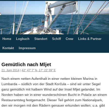
Home
Logbuch
Standort
Schiff
Crew
Links & Partner
Springe
Kontakt
Impressum
zum
Inhalt
Gemütlich nach Mljet
21. Juni 2014
|
42° 47' 7" N, 17° 22' 39" E
Nach einem netten Aufenthalt in einer netten kleinen Marina in
Lumbarda – südlich von der Stadt Korčula – sind wir unter Segel
ganz gemütlich mit halbem Wind auf der Insel Mljet gelandet. Im
Norden haben wir in einer wunderschönen Bucht in Polače an einem
Restaurantsteg festgemacht. Dieser Teil gehört
zum Nationalpark,
den wir morgen mit den Rädern genauer erkunden wollen; u.a. gibt