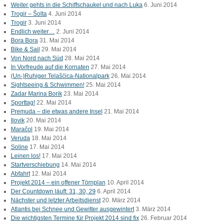
Weiter gehts in die Schiffschaukel und nach Luka
6. Juni 2014
Trogir – Šolta
4. Juni 2014
Trogir
3. Juni 2014
Endlich weiter…
2. Juni 2014
Bora Bora
31. Mai 2014
Bike & Sail
29. Mai 2014
Von Nord nach Süd
28. Mai 2014
In Vorfreude auf die Kornaten
27. Mai 2014
(Un-)Ruhiger Telaŝćica-Nationalpark
26. Mai 2014
Sightseeing & Schwimmen!
25. Mai 2014
Zadar Marina Borik
23. Mai 2014
Sporttag!
22. Mai 2014
Premuda – die etwas andere Insel
21. Mai 2014
Ilovik
20. Mai 2014
Maračol
19. Mai 2014
Veruda
18. Mai 2014
Soline
17. Mai 2014
Leinen los!
17. Mai 2014
Startverschiebung
14. Mai 2014
Abfahrt
12. Mai 2014
Projekt 2014 – ein offener Törnplan
10. April 2014
Der Countdown läuft: 31, 30, 29
6. April 2014
Nächster und letzter Arbeitsdienst
20. März 2014
Atlantis bei Schnee und Gewitter ausgewintert
3. März 2014
Die wichtigsten Termine für Projekt 2014 sind fix
26. Februar 2014